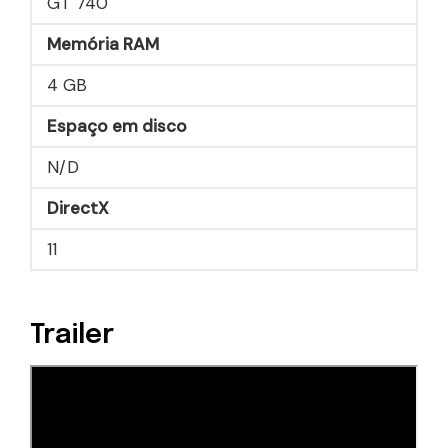
GT 740
Memória RAM
4 GB
Espaço em disco
N/D
DirectX
11
Trailer