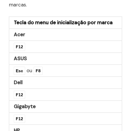
marcas.
Tecla do menu de inicialização por marca
Acer
F12
ASUS
ou
Esc
F8
Dell
F12
Gigabyte
F12
HP