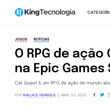
CATEGORI
Notícias
JOGOS
NOTÍCIAS
Tutoriais
O RPG de ação C
Hardware
na Epic Games 
Windows
Cat Quest II, um RPG de ação de mundo aber
Promoções
POR
WALLACE HENRIQUE
ABRIL 03, 2025