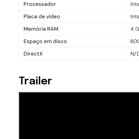
Processador
Int
Placa de vídeo
Int
Memória RAM
4 
Espaço em disco
60
DirectX
N/
Trailer