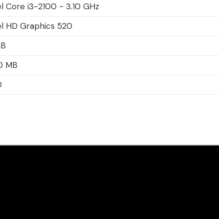
el Core i3-2100 - 3.10 GHz
el HD Graphics 520
GB
0 MB
D