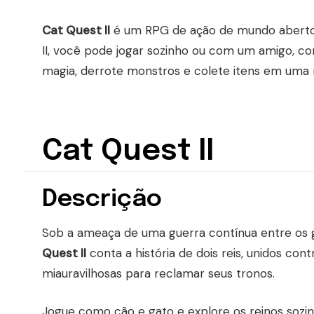
Cat Quest II
é um RPG de ação de mundo aberto 
II, você pode jogar sozinho ou com um amigo, 
magia, derrote monstros e colete itens em uma 
Cat Quest II
Descrição
Sob a ameaça de uma guerra contínua entre os g
Quest II
conta a história de dois reis, unidos co
miauravilhosas para reclamar seus tronos.
Jogue como cão e gato e explore os reinos soz