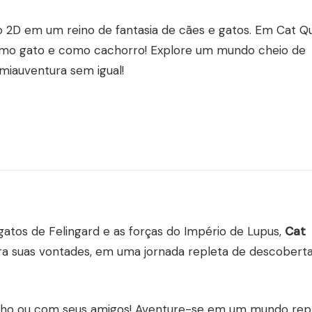
2D em um reino de fantasia de cães e gatos. Em Cat Q
como gato e como cachorro! Explore um mundo cheio de
miauventura sem igual!
atos de Felingard e as forças do Império de Lupus,
Cat
ntra suas vontades, em uma jornada repleta de descobert
inho ou com seus amigos! Aventure-se em um mundo rep