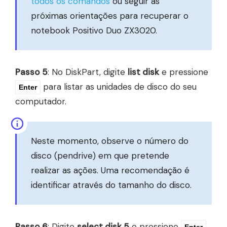
todos os comandos
ou seguir as
próximas orientações para recuperar o
notebook Positivo Duo ZX3020.
Passo 5
: No DiskPart, digite
list disk
e pressione
para listar as unidades de disco do seu
Enter
computador.
Neste momento, observe o número do
disco (pendrive) em que pretende
realizar as ações. Uma recomendação é
identificar através do tamanho do disco.
Passo 6
: Digite
select disk
5
e pressione
Enter