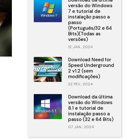
Download da última
versão do Windows
7 e tutorial de
instalação passo a
passo
(Português/32 e 64
Bits)(Todas as
versões)
12 JAN., 2024
Download Need for
Speed Underground
2 v1.2 (sem
modificações)
22 FEV., 2024
Download da última
versão do Windows
8.1 e tutorial de
instalação passo a
passo (32 e 64 Bits)
07 JAN., 2024