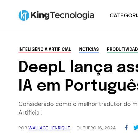
CATEGORI
Notícias
INTELIGÊNCIA ARTIFICIAL
NOTÍCIAS
PRODUTIVIDAD
Tutoriais
DeepL lança as
Hardware
IA em Português
Windows
Considerado como o melhor tradutor do mun
Promoções
Artificial.
POR
WALLACE HENRIQUE
OUTUBRO 16, 2024