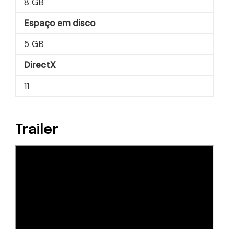
8 GB
Espaço em disco
5 GB
DirectX
11
Trailer