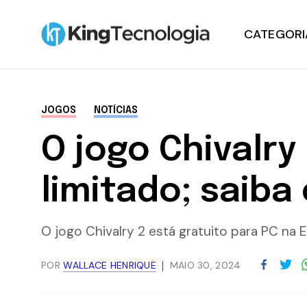
CATEGORI
Notícias
JOGOS
NOTÍCIAS
Tutoriais
O jogo Chivalry
Hardware
limitado; saiba
Windows
O jogo Chivalry 2 está gratuito para PC na
Promoções
POR
WALLACE HENRIQUE
MAIO 30, 2024