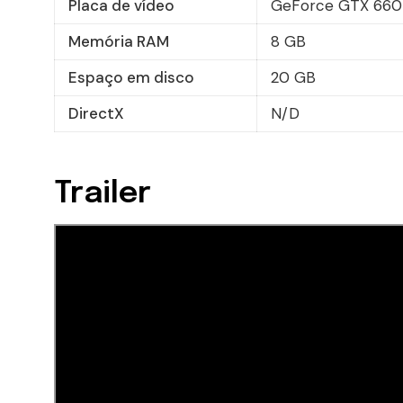
Placa de vídeo
GeForce GTX 660
Memória RAM
8 GB
Espaço em disco
20 GB
DirectX
N/D
Trailer