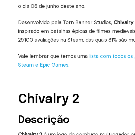
o dia 06 de junho deste ano.
Desenvolvido pela Torn Banner Studios,
Chivalry
inspirado em batalhas épicas de filmes medieva
29.100 avaliações na Steam, das quais 81% são mui
Vale lembrar que temos uma
lista com todos o
Steam e Epic Games
.
Chivalry 2
Descrição
Chivalry 2
é um jogo de combate multijogador em