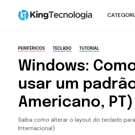
CATEGORI
Notícias
PERIFÉRICOS
TECLADO
TUTORIAL
Tutoriais
Windows: Como 
Hardware
usar um padrão
Windows
Americano, PT)
Promoções
Saiba como alterar o layout do teclado par
Internacional)