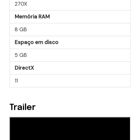
270X
Memória RAM
8 GB
Espaço em disco
5 GB
DirectX
11
Trailer