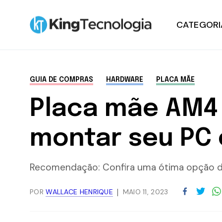
CATEGORI
Notícias
GUIA DE COMPRAS
HARDWARE
PLACA MÃE
Tutoriais
Placa mãe AM4 
Hardware
montar seu PC
Windows
Recomendação: Confira uma ótima opção 
Promoções
POR
WALLACE HENRIQUE
MAIO 11, 2023