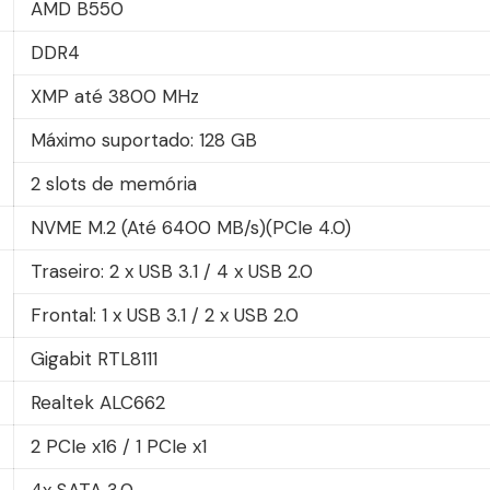
AMD B550
DDR4
XMP até 3800 MHz
Máximo suportado: 128 GB
2 slots de memória
NVME M.2 (Até 6400 MB/s)(PCIe 4.0)
Traseiro: 2 x USB 3.1 / 4 x USB 2.0
Frontal: 1 x USB 3.1 / 2 x USB 2.0
Gigabit RTL8111
Realtek ALC662
2 PCIe x16 / 1 PCIe x1
4x SATA 3.0