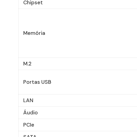
Chipset
Memória
M.2
Portas USB
LAN
Áudio
PCIe
SATA