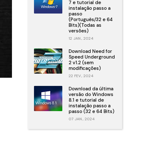
7 e tutorial de
instalação passo a
passo
(Português/32 e 64
Bits)(Todas as
versões)
12 JAN., 2024
Download Need for
Speed Underground
2 v1.2 (sem
modificações)
22 FEV., 2024
Download da última
versão do Windows
8.1 e tutorial de
instalação passo a
passo (32 e 64 Bits)
07 JAN., 2024